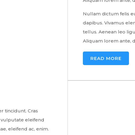
Aliquam lorem ante, dap
Nullam dictum felis eu
dapibus. Vivamus ele
tellus. Aenean leo ligu
Aliquam lorem ante, dap
READ MORE
r tincidunt. Cras
vulputate eleifend
ae, eleifend ac, enim.