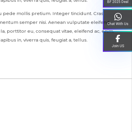
ibus in, viverra quis, feugiat a, tellus.
BF 2025 Deal
 pede mollis pretium. Integer tincidunt. Cras
mentum semper nisi. Aenean vulputate eleifend
Chat With Us
la, porttitor eu, consequat vitae, eleifend ac, enim.
ibus in, viverra quis, feugiat a, tellus.
Join US