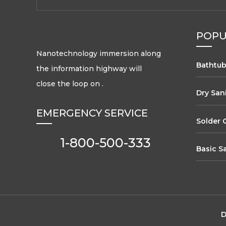
POPU
Nanotechnology immersion along
Bathtub 
the information highway will
close the loop on .
Dry San
EMERGENCY SERVICE
Solder 
1-800-500-333
Basic S
D