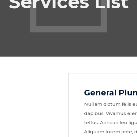
Services List
General Plu
Nullam dictum felis eu
dapibus. Vivamus ele
tellus. Aenean leo ligu
Aliquam lorem ante, dap